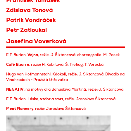
František Tomášek
Zdislava Tonová
Patrik Vondráček
Petr Zatloukal
Josefína Voverková
E.F. Burian:
Vojna
, režie: J. Šiktancová, choreografie: M. Pacek
Café Bizarre,
režie: H. Kebrtová, Š. Tretiag, T. Verecká
Hugo von Hofmannstahl:
Kdokoli
, režie: J. Šiktancová, Divadlo na
Vinohradech - Pražská křižovatka
NEGATIV
, na motivy díla Bohuslava Martinů, režie: J. Šiktancová
E.F. Burian:
Láska, vzdor a smrt
, režie: Jaroslava Šiktancová
Meet Flannery
, režie: Jaroslava Šiktancová