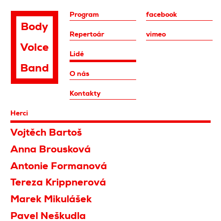
Program
facebook
Body
Repertoár
vimeo
Voice
Lidé
Band
O nás
Kontakty
Herci
Vojtěch Bartoš
Anna Brousková
Antonie Formanová
Tereza Krippnerová
Marek Mikulášek
Pavel Neškudla