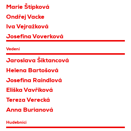
Marie Štípková
Ondřej Vacke
Iva Vejražková
Josefína Voverková
Vedení
Jaroslava Šiktancová
Helena Bartošová
Josefína Raindlová
Eliška Vavříková
Tereza Verecká
Anna Burianová
Hudebníci