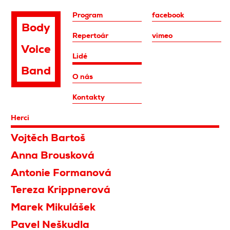
Program
facebook
Body
Repertoár
vimeo
Voice
Lidé
Band
O nás
Kontakty
Herci
Vojtěch Bartoš
Anna Brousková
Antonie Formanová
Tereza Krippnerová
Marek Mikulášek
Pavel Neškudla