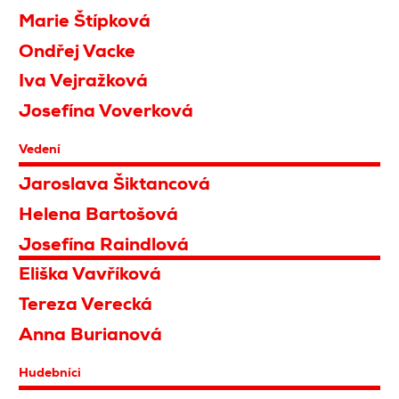
Marie Štípková
Ondřej Vacke
Iva Vejražková
Josefína Voverková
Vedení
Jaroslava Šiktancová
Helena Bartošová
Josefína Raindlová
Eliška Vavříková
Tereza Verecká
Anna Burianová
Hudebníci