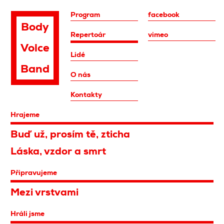
Program
facebook
Body
Repertoár
vimeo
Voice
Lidé
Band
O nás
Kontakty
Hrajeme
Buď už, prosím tě, zticha
Láska, vzdor a smrt
Připravujeme
Mezi vrstvami
Hráli jsme