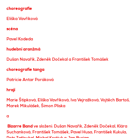
choreografie
Eliška Vavříková
s
céna
Pavel Kodeda
hudební aranžmá
Dušan Navařík, Zdeněk Dočekal a František Tomášek
choreografie tanga
Patricie Antar Poráková
hrají
Marie Štípková, Eliška Vavříková, Iva Vejražková, Vojtěch Bartoš,
Marek Mikulášek, Šimon Pliska
a
Bizarre Band
ve složení: Dušan Navařík, Zdeněk Dočekal, Klára
Suchanková, František Tomášek, Pavel Husa, František Kukula,
Petr Zatloukal, Michal Kostiuk a Jan Burian