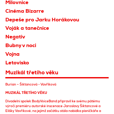
Milovnice
Cinéma Bizarre
Depeše pro Jarku Horákovou
Voják a tanečnice
Negativ
Bubny v noci
Vojna
Letovisko
Muzikál třetího věku
Burian – Šiktancová - Vavříková
MUZIKÁL TŘETÍHO VĚKU
Divadelní spolek BodyVoiceBand připravil ke svému pátému
výročí premiéru autorské inscenace Jaroslavy Šiktancové a
Elišky Vavříkové, na jejímž začátku stála nabídka písničkáře a