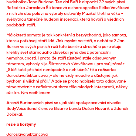
hudebníka Jana Buriana. Ten dal BVB k dispozici 22 svých písní.
Režisérka Jaroslava Šiktancová a choreografka Eliška Vavříková
z nich zhruba polovinu vybraly a stvořily Muzikál třetího věku –
svébytnou tanečně hudební inscenaci, která hovoří o všedních
podobách stáří.
Málokterá samota je tak konkrétní a bezvýchodná, jako samota,
kterou potkávají staří lidé. Jak myslet na stáří, a nebát se? Jan
Burian ve svých písních ruší tuto bariéru strachů a portrétuje
křehký svět stárnoucího člověka i jeho děs z potenciální
nemohoucnosti. I proto, že stáří zůstává stále odsouvaným
tématem, vybraly si je Šiktancová s Vavříkovou, pro svůj záměr.
„Stáří totiž přichází nenápadně a nehlučně,“ říká režisérka
Jaroslava Šiktancová „- ale ne vždy moudře a důstojně, jak
bychom si všichni přáli.“ A zde se proto nabízelo toto odsouvané
téma ztvárnit a reflektovat skrze těla mladých interpretů, někdy
až s krutým nadhledem.
Aranží Burianových písní se ujali stálí spolupracovníci divadla
BodyVoiceBand, členové Bizarre bandu Dušan Navařík a Zdeněk
Dočekal.
režie a kostýmy
Jaroslava Šiktancová