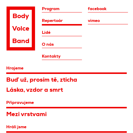
Program
facebook
Body
Repertoár
vimeo
Voice
Lidé
Band
O nás
Kontakty
Hrajeme
Buď už, prosím tě, zticha
Láska, vzdor a smrt
Připravujeme
Mezi vrstvami
Hráli jsme