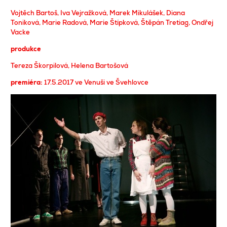
Vojtěch Bartoš
,
Iva Vejražková
,
Marek Mikulášek
, Diana
Toniková,
Marie Radová
, Marie Štípková,
Štěpán Tretiag
,
Ondřej
Vacke
produkce
Tereza Škorpilová
,
Helena Bartošová
premiéra:
17.5.2017 ve Venuši ve Švehlovce