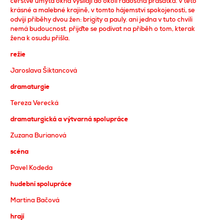
čerstvě umytá okna vysílají do okolí radostná prasátka. v této
krásné a malebné krajině, v tomto hájemství spokojenosti, se
odvíjí příběhy dvou žen: brigity a pauly. ani jedna v tuto chvíli
nemá budoucnost. přijďte se podívat na příběh o tom, kterak
žena k osudu přišla.
režie
Jaroslava Šiktancová
dramaturgie
Tereza Verecká
dramaturgická a výtvarná spolupráce
Zuzana Burianová
scéna
Pavel Kodeda
hudební spolupráce
Martina Bačová
hrají